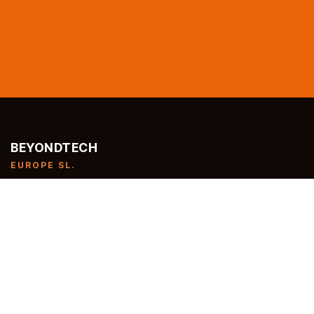
BEYONDTECH
EUROPE SL.
Distribuidores de conectores y latiguillos de fibra óptica
certificados para redes FTTH. Fabricación propia, stock
inmediato y entrega en 24h.
NIF: ESB88162896
Avda Fuente Nueva 5, 28108
San Sebastián de los Reyes, Madrid