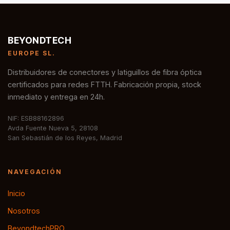
BEYONDTECH
EUROPE SL.
Distribuidores de conectores y latiguillos de fibra óptica
certificados para redes FTTH. Fabricación propia, stock
inmediato y entrega en 24h.
NIF: ESB88162896
Avda Fuente Nueva 5, 28108
San Sebastián de los Reyes, Madrid
NAVEGACIÓN
Inicio
Nosotros
BeyondtechPRO