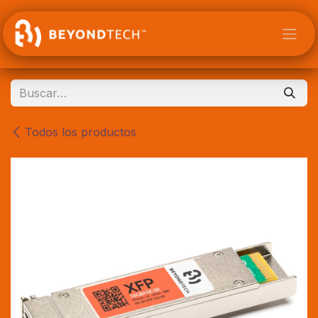
Ir al contenido
Todos los productos