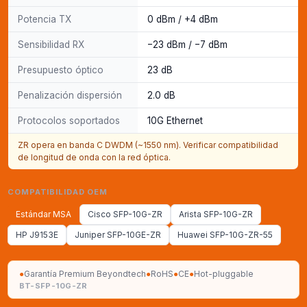
Potencia TX
0 dBm / +4 dBm
Sensibilidad RX
−23 dBm / −7 dBm
Presupuesto óptico
23 dB
Penalización dispersión
2.0 dB
Protocolos soportados
10G Ethernet
ZR opera en banda C DWDM (~1550 nm). Verificar compatibilidad
de longitud de onda con la red óptica.
COMPATIBILIDAD OEM
Estándar MSA
Cisco SFP-10G-ZR
Arista SFP-10G-ZR
HP J9153E
Juniper SFP-10GE-ZR
Huawei SFP-10G-ZR-55
●
Garantía Premium Beyondtech
●
RoHS
●
CE
●
Hot-pluggable
BT-SFP-10G-ZR