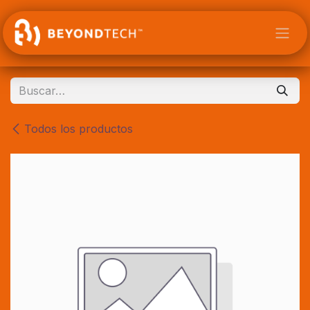
Ir al contenido
Todos los productos