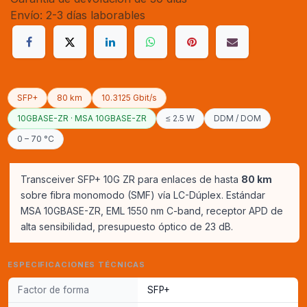
Envío: 2-3 días laborables
SFP+
80 km
10.3125 Gbit/s
10GBASE-ZR · MSA 10GBASE-ZR
≤ 2.5 W
DDM / DOM
0 – 70 °C
Transceiver SFP+ 10G ZR para enlaces de hasta
80 km
sobre fibra monomodo (SMF) vía LC-Dúplex. Estándar
MSA 10GBASE-ZR, EML 1550 nm C-band, receptor APD de
alta sensibilidad, presupuesto óptico de 23 dB.
ESPECIFICACIONES TÉCNICAS
Factor de forma
SFP+