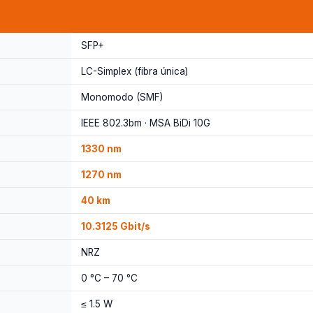
SFP+
LC-Simplex (fibra única)
Monomodo (SMF)
IEEE 802.3bm · MSA BiDi 10G
1330 nm
1270 nm
40 km
10.3125 Gbit/s
NRZ
0 °C – 70 °C
≤ 1.5 W