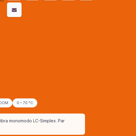
 DOM
0 – 70 °C
 fibra monomodo LC-Simplex. Par