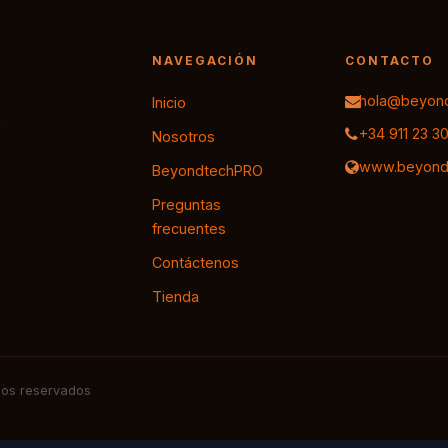
NAVEGACIÓN
CONTACTO
hola@beyond
Inicio
a
+34 911 23 3
Nosotros
www.beyond
BeyondtechPRO
Preguntas
frecuentes
Contáctenos
Tienda
os reservados