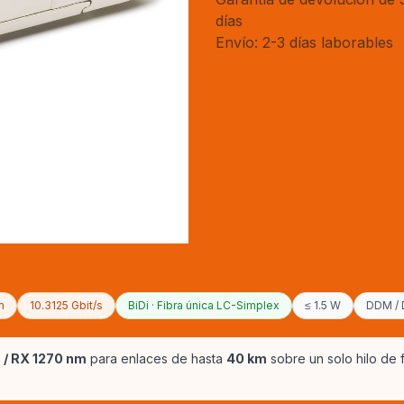
días
Envío: 2-3 días laborables
m
10.3125 Gbit/s
BiDi · Fibra única LC-Simplex
≤ 1.5 W
DDM /
 / RX 1270 nm
para enlaces de hasta
40 km
sobre un solo hilo de