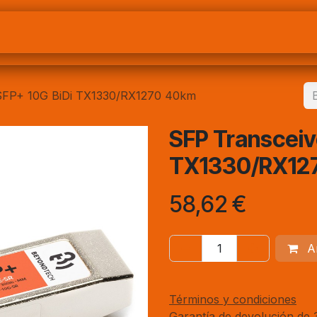
Nosotros
BeyondtechPRO
Preguntas frecuent
 SFP+ 10G BiDi TX1330/RX1270 40km
SFP Transceiv
TX1330/RX12
58,62
€
Añ
Términos y condiciones
Garantía de devolución de 