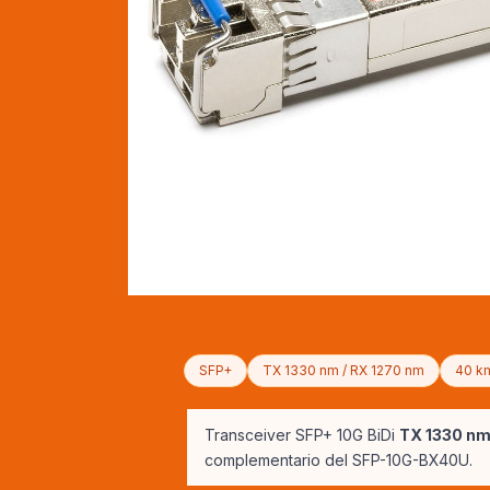
SFP+
TX 1330 nm / RX 1270 nm
40 k
Transceiver SFP+ 10G BiDi
TX 1330 nm
complementario del SFP-10G-BX40U.