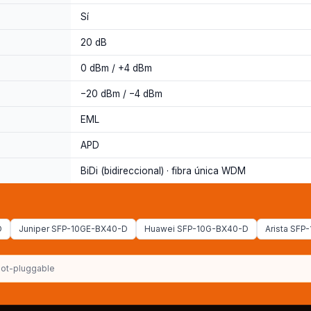
Sí
20 dB
0 dBm / +4 dBm
−20 dBm / −4 dBm
EML
APD
BiDi (bidireccional) · fibra única WDM
D
Juniper SFP-10GE-BX40-D
Huawei SFP-10G-BX40-D
Arista SF
ot-pluggable