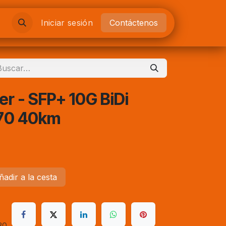
es
Iniciar sesión
Contáctenos
er - SFP+ 10G BiDi
70 40km
adir a la cesta
30