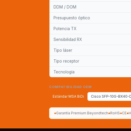
DDM / DOM
Presupuesto óptico
Potencia TX
Sensibilidad RX
Tipo láser
Tipo receptor
Tecnología
COMPATIBILIDAD OEM
Estándar MSA BiDi
Cisco SFP-10G-BX40-
●
Garantía Premium Beyondtech
●
RoHS
●
CE
●
H