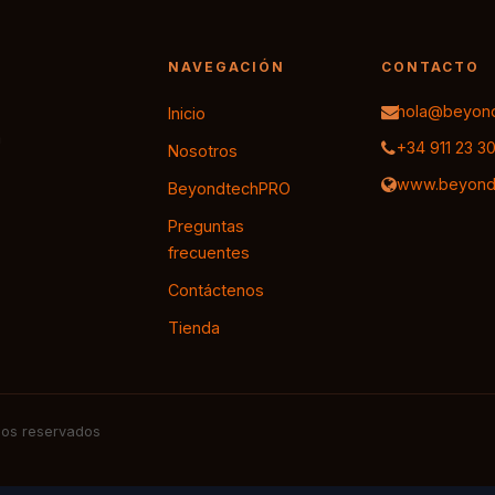
NAVEGACIÓN
CONTACTO
hola@beyond
Inicio
a
+34 911 23 3
Nosotros
www.beyond
BeyondtechPRO
Preguntas
frecuentes
Contáctenos
Tienda
os reservados