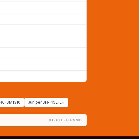
H40-SM1310
Juniper SFP-1GE-LH
BT-GLC-LH-SMD