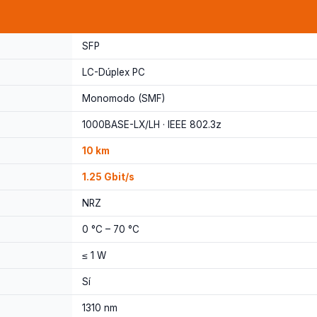
SFP
LC-Dúplex PC
Monomodo (SMF)
1000BASE-LX/LH · IEEE 802.3z
10 km
1.25 Gbit/s
NRZ
0 °C – 70 °C
≤ 1 W
Sí
1310 nm