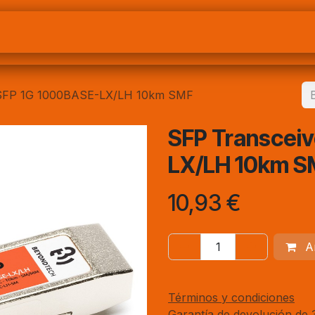
Nosotros
BeyondtechPRO
Preguntas frecuent
 SFP 1G 1000BASE-LX/LH 10km SMF
SFP Transceiv
LX/LH 10km S
10,93
€
Añ
Términos y condiciones
Garantía de devolución de 