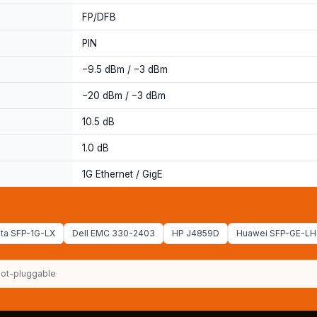
FP/DFB
PIN
−9.5 dBm / −3 dBm
−20 dBm / −3 dBm
10.5 dB
1.0 dB
1G Ethernet / GigE
sta SFP-1G-LX
Dell EMC 330-2403
HP J4859D
Huawei SFP-GE-L
ot-pluggable