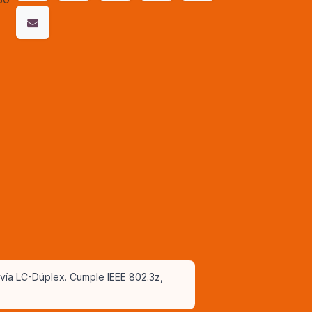
ía LC-Dúplex. Cumple IEEE 802.3z,