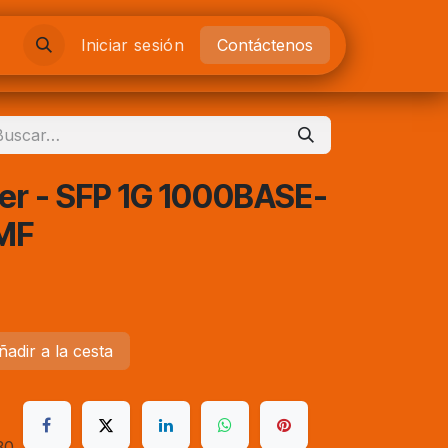
es
Iniciar sesión
Contáctenos
er - SFP 1G 1000BASE-
MF
adir a la cesta
30