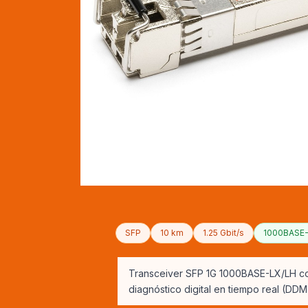
SFP
10 km
1.25 Gbit/s
1000BASE-L
Transceiver SFP 1G 1000BASE-LX/LH c
diagnóstico digital en tiempo real (D