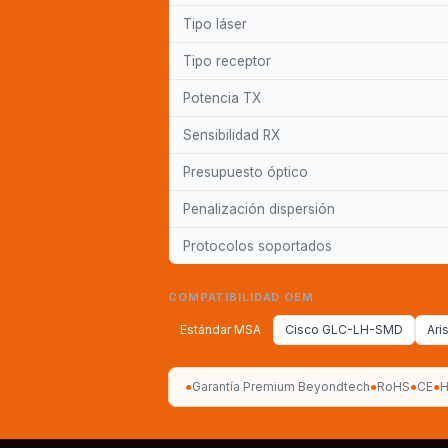
Tipo láser
Tipo receptor
Potencia TX
Sensibilidad RX
Presupuesto óptico
Penalización dispersión
Protocolos soportados
COMPATIBILIDAD OEM
Estándar MSA
Cisco GLC-LH-SMD
Ari
●
Garantía Premium Beyondtech
●
RoHS
●
CE
●
H