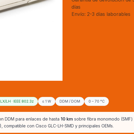
días
Envío: 2-3 días laborables
X/LH · IEEE 802.3z
≤ 1 W
DDM / DOM
0 – 70 °C
on DDM para enlaces de hasta
10 km
sobre fibra monomodo (SMF) v
DM), compatible con Cisco GLC-LH-SMD y principales OEMs.