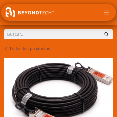
Ir al contenido
Todos los productos