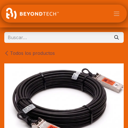
Ir al contenido
Todos los productos