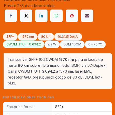
Envío: 2-3 días laborables
SFP+
1570 nm
80 km
10.3125 Gbit/s
CWDM · ITU-T G.694.2
≤ 2 W
DDM / DOM
0 – 70 °C
Transceiver SFP+ 10G CWDM
1570 nm
para enlaces de
hasta
80 km
sobre fibra monomodo (SMF) vía LC-Dúplex.
Canal CWDM ITU-T G.694.2 a 1570 nm, láser EML,
receptor APD, presupuesto óptico de 30 dB, DDM, hot-
plug.
ESPECIFICACIONES TÉCNICAS
Factor de forma
SFP+