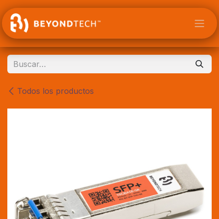
Ir al contenido
Todos los productos