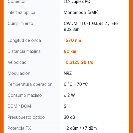
Conector
LC-Dúplex PC
Interfaz óptica
Monomodo (SMF)
Cumplimiento
CWDM · ITU-T G.694.2 / IEEE
802.3ah
Longitud de onda
1570 nm
Distancia máxima
80 km
Velocidad
10.3125 Gbit/s
Modulación
NRZ
Temperatura operación
0 °C – 70 °C
Consumo máximo
≤ 2 W
DDM / DOM
Sí
Presupuesto óptico
30 dB
Potencia TX
+2 dBm / +7 dBm