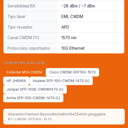
Sensibilidad RX
−28 dBm / −7 dBm
Tipo láser
EML CWDM
Tipo receptor
APD
Canal CWDM ITU
1570 nm
Protocolos soportados
10G Ethernet
COMPATIBILIDAD OEM
Estándar MSA CWDM
Cisco CWDM-SFP10G-1570
HP JH696A
Huawei SFP-10G-CWDM-1470 (λ)
Juniper SFP-10GE-CWDM1470 (λ)
Arista SFP-10G-CWDM-1470 (λ)
●
Garantía Premium Beyondtech
●
RoHS
●
CE
●
Hot-pluggable
BT-CWDM-SFP10G-1570